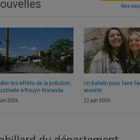
ouvelles
Nos exp
dier les effets de la pollution
Un balado pour faire fa
ustrielle à Rouyn-Noranda
anxiété
juin 2026
22 juin 2026