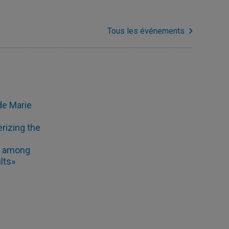
Tous les événements
de Marie
rizing the
s among
lts»