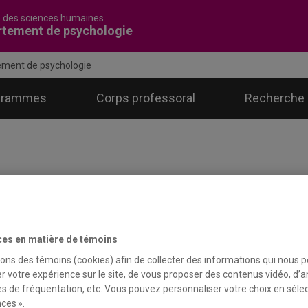
é des sciences humaines
rtement de psychologie
ment de psychologie
grammes
Corps professoral
Recherche
s sections composant le département 
ces en matière de témoins
département de psychologie de l’UQAM présente la particularité 
sons des témoins (cookies) afin de collecter des informations qui nous 
roches ou leurs sujets d’études. Chaque section reflète ainsi une
r votre expérience sur le site, de vous proposer des contenus vidéo, d’a
chologie et chaque professeur.re est associé.e à une section en 
es de fréquentation, etc. Vous pouvez personnaliser votre choix en séle
ces ».