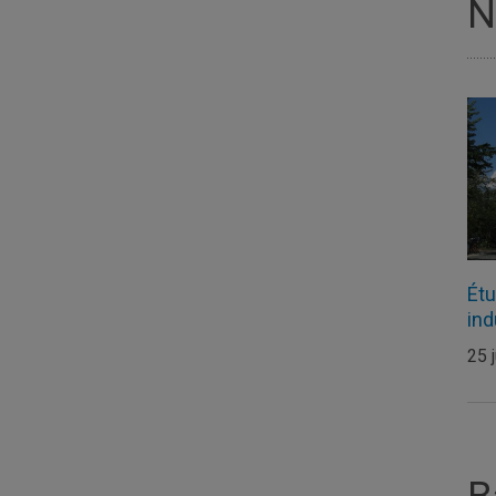
N
Étu
ind
25 