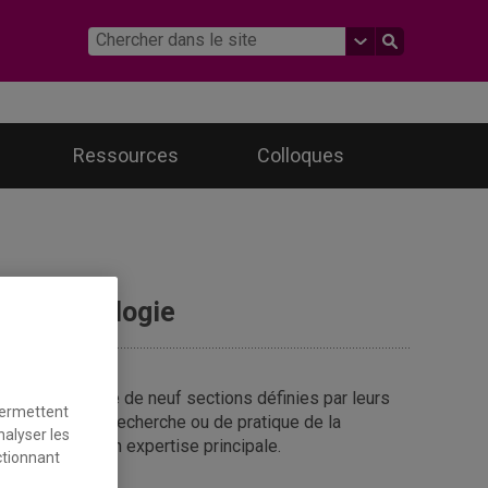
Ressources
Colloques
de psychologie
d’être composé de neuf sections définies par leurs
permettent
 spécialité de recherche ou de pratique de la
nalyser les
fonction de son expertise principale.
ctionnant