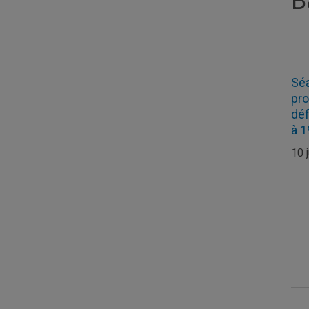
B
Séa
pr
déf
à 1
10 