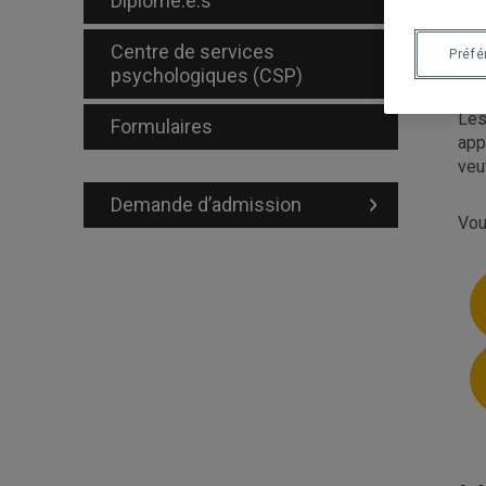
Diplômé.e.s
Cet
rep
Centre de services
Préf
étu
psychologiques (CSP)
Les
Formulaires
app
veu
Demande d’admission
Vou