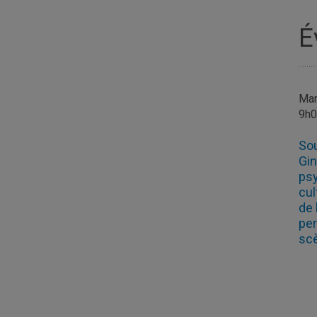
É
Mar
9h
Sou
Gin
psy
cul
de 
per
scè