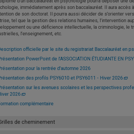
diplômé d’un baccalauréat en psychologie pourra déposer une 
chologie, immédiatement après son baccalauréat. Il aura accès
btention de son doctorat. Il pourra aussi décider de s’orienter ve
trise, tel que la gestion des relations humaines, l’intervention 
eloppement ou une déficience intellectuelle, la criminologie, le tra
ustrielles, l’enseignement, etc.
escription officielle par le site du registrariat Baccalauréat en 
Présentation PowerPoint de l’ASSOCIATION ÉTUDIANTE EN P
résentation pour la rentrée d'automne 2026
résentation des profils PSY6010 et PSY6011 - Hiver 2026
résentation sur les avenues scolaires et les perspectives prof
iver 2026
ormation complémentaire
Grilles de cheminement