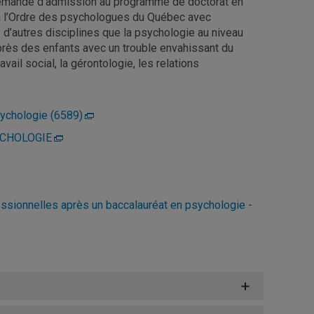
demande d’admission au programme de doctorat en
 à l’Ordre des psychologues du Québec avec
rs d’autres disciplines que la psychologie au niveau
auprès des enfants avec un trouble envahissant du
vail social, la gérontologie, les relations
psychologie (6589)
SYCHOLOGIE
essionnelles après un baccalauréat en psychologie -