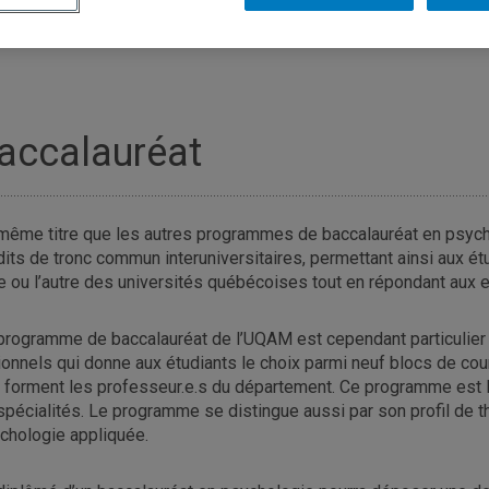
accalauréat
même titre que les autres programmes de baccalauréat en psyc
dits de tronc commun interuniversitaires, permettant ainsi aux ét
ne ou l’autre des universités québécoises tout en répondant au
programme de baccalauréat de l’UQAM est cependant particulier 
ionnels qui donne aux étudiants le choix parmi neuf blocs de co
 forment les professeur.e.s du département. Ce programme est l’u
spécialités. Le programme se distingue aussi par son profil de t
chologie appliquée.