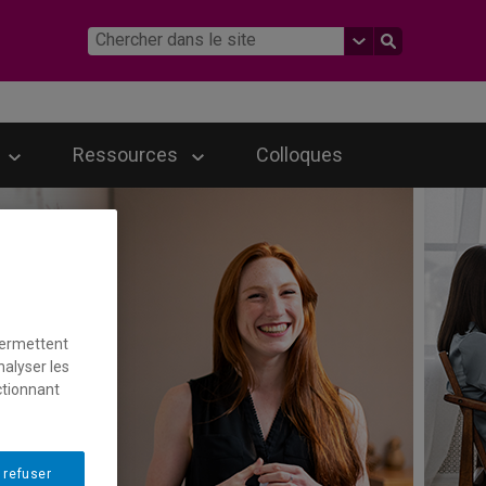
Ressources
Colloques
permettent
nalyser les
ctionnant
 refuser