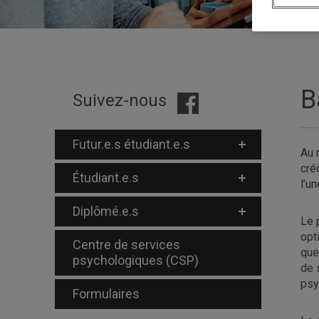
B
Suivez-nous
Futur.e.s étudiant.e.s
Au 
cré
Étudiant.e.s
l’u
Diplômé.e.s
Le 
opt
Centre de services
que
psychologiques (CSP)
de 
psy
Formulaires