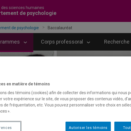
é des sciences humaines
rtement de psychologie
ment de psychologie
Baccalauréat
grammes
Corps professoral
Recherche
ces en matière de témoins
sons des témoins (cookies) afin de collecter des informations qui nous 
r votre expérience sur le site, de vous proposer des contenus vidéo, d’a
es de fréquentation, etc. Vous pouvez personnaliser votre choix en séle
ces ».
érences
Autoriser les témoins
Tout