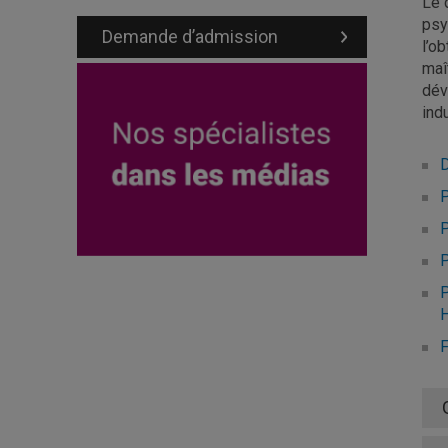
Le 
psy
Demande d’admission
l’o
maî
dév
ind
D
P
P
P
H
F