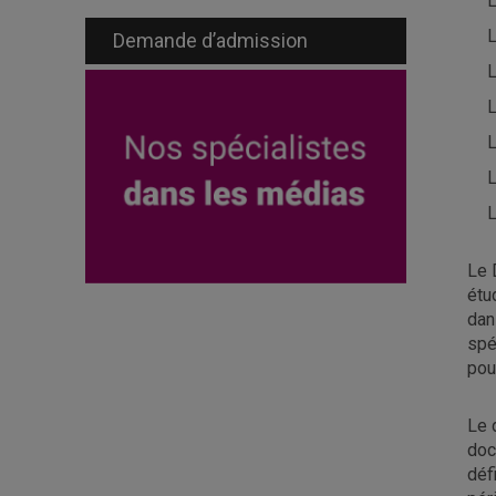
L
L
Demande d’admission
L
L
L
L
L
Le 
étu
dan
spé
pou
Le 
doc
déf