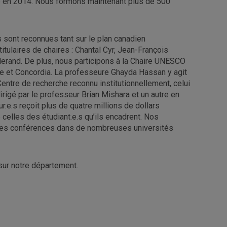
té en 2014. Nous formons maintenant plus de 500
sont reconnues tant sur le plan canadien
titulaires de chaires : Chantal Cyr, Jean-François
lerand. De plus, nous participons à la Chaire UNESCO
oke et Concordia. La professeure Ghayda Hassan y agit
entre de recherche reconnu institutionnellement, celui
dirigé par le professeur Brian Mishara et un autre en
.s reçoit plus de quatre millions de dollars
 celles des étudiant.e.s qu’ils encadrent. Nos
 des conférences dans de nombreuses universités
 sur notre département.