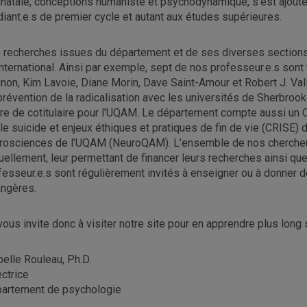
inatale, conceptions humaniste et psychodynamique, s'est ajou
diant.e.s de premier cycle et autant aux études supérieures.
 recherches issues du département et de ses diverses sections 
international. Ainsi par exemple, sept de nos professeur.e.s sont 
non, Kim Lavoie, Diane Morin, Dave Saint-Amour et Robert J. Val
prévention de la radicalisation avec les universités de Sherbro
itre de cotitulaire pour l’UQAM. Le département compte aussi un C
 le suicide et enjeux éthiques et pratiques de fin de vie (CRISE) 
rosciences de l’UQAM (NeuroQAM). L’ensemble de nos chercheur.e
uellement, leur permettant de financer leurs recherches ainsi que
fesseur.e.s sont régulièrement invités à enseigner ou à donner
angères.
vous invite donc à visiter notre site pour en apprendre plus long
belle Rouleau, Ph.D.
ectrice
artement de psychologie