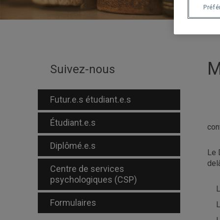
Préf
M
Suivez-nous
Futur.e.s étudiant.e.s
Étudiant.e.s
con
Diplômé.e.s
Le 
del
Centre de services
psychologiques (CSP)
L
Formulaires
L