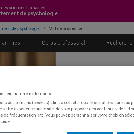
é des sciences humaines
rtement de psychologie
ment de psychologie
Mot de la direction
grammes
Corps professoral
Recherche
ces en matière de témoins
sons des témoins (cookies) afin de collecter des informations qui nous 
r votre expérience sur le site, de vous proposer des contenus vidéo, d’a
es de fréquentation, etc. Vous pouvez personnaliser votre choix en séle
ces ».