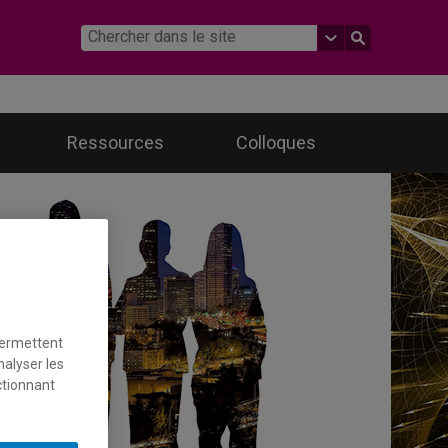
Ressources
Colloques
permettent
nalyser les
ctionnant