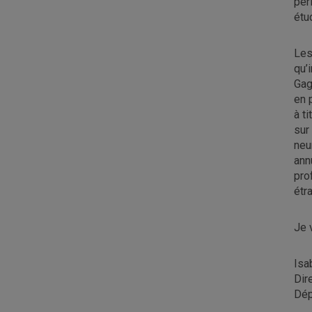
pér
étu
Les
qu’
Gag
en 
à t
sur
neu
ann
pro
étr
Je 
Isa
Dir
Dép