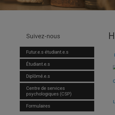
H
Suivez-nous
Futur.e.s étudiant.e.s
Étudiant.e.s
Diplômé.e.s
Q
Centre de services
psychologiques (CSP)
L
Formulaires