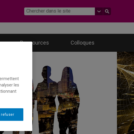
Ressources
Colloques
permettent
nalyser les
ctionnant
 refuser