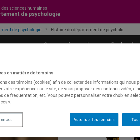
é des sciences humaines
rtement de psychologie
ment de psychologie
Histoire du département de psycholo...
grammes
Corps professoral
Recherche
ces en matière de témoins
sons des témoins (cookies) afin de collecter des informations qui nous 
r votre expérience sur le site, de vous proposer des contenus vidéo, d’a
es de fréquentation, etc. Vous pouvez personnaliser votre choix en séle
ces ».
érences
Autoriser les témoins
Tout