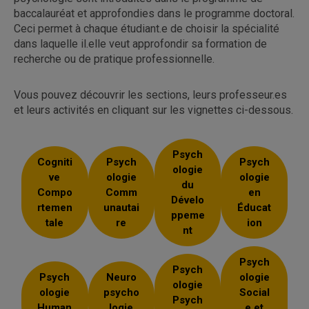
baccalauréat et approfondies dans le programme doctoral.
Ceci permet à chaque étudiant.e de choisir la spécialité
dans laquelle il.elle veut approfondir sa formation de
recherche ou de pratique professionnelle.
Vous pouvez découvrir les sections, leurs professeur.es
et leurs activités en cliquant sur les vignettes ci-dessous.
Psych
Cogniti
Psych
Psych
ologie
ve
ologie
ologie
du
Compo
Comm
en
Dévelo
rtemen
unautai
Éducat
ppeme
tale
re
ion
nt
Psych
Psych
Psych
Neuro
ologie
ologie
ologie
psycho
Social
Psych
Human
logie
e et