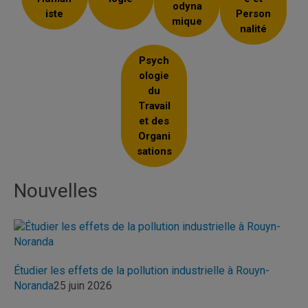
odyna
iste
Person
mique
nalité
Psych
ologie
du
Travail
et des
Organi
sations
Nouvelles
Étudier les effets de la pollution industrielle à Rouyn-
Noranda
25 juin 2026