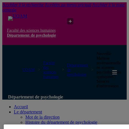
Accéder à la recherche
Accéder au menu pricipal
Accéder à la zone
centrale
Faculté des sciences humaines
Département de psychologie
Nouvelle
Maîtrise
Faculté
professionnelle
Département
des
en sciences
UQAM
de
sciences
psychologiques
psychologie
humaines
appliquées |
Séances
d'information
Département de psychologie
Accueil
Le département
Mot de la direction
Histoire du département de psychologie
Équipes