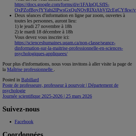
https://docs.google.com/forms/d/e/1FAIpQLSfIS-
QxPZofBoyJYYahi2lPwsGxQuNOvRIXtAbVf2cEgCYfkw/v
Deux séances d'information en ligne par zoom, ouvertes à
toutes les personnes, auront lieu:
1) le jeudi 27 novembre à 18h
2) le mardi 18 décembre à 18h
Vous devez vous inscrire ici:
https://scienceshumaines.uqam.ca/non-classe/seance-
dinformation-sur-la-maitrise-professionnelle-en-sciences-
psychologiques-appliquees/
Pour plus d'informations, nous vous invitons à aller visite la page de
la
Maîtrise professionnelle
.
Posted in
Babillard
Navigation
Poste de professeure, professeur à pourvoir | Département de
psychologie
de
Journée scientifique 2025-2026 | 25 mars 2026
l'article
Suivez-nous
Facebook
Coordonnées