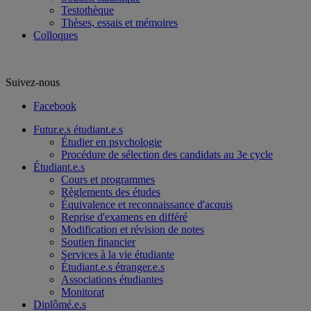
Testothèque
Thèses, essais et mémoires
Colloques
Suivez-nous
Facebook
Futur.e.s étudiant.e.s
Étudier en psychologie
Procédure de sélection des candidats au 3e cycle
Étudiant.e.s
Cours et programmes
Règlements des études
Équivalence et reconnaissance d'acquis
Reprise d'examens en différé
Modification et révision de notes
Soutien financier
Services à la vie étudiante
Étudiant.e.s étranger.e.s
Associations étudiantes
Monitorat
Diplômé.e.s