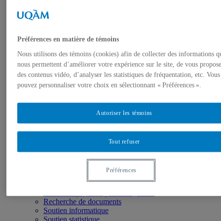
Nous joindre
Programmes
Certificat
Baccalauréat
Préférences en matière de témoins
Microprogrammes
DESS et programme court
Nous utilisons des témoins (cookies) afin de collecter des informations q
Maîtrise professionnelle (M.Sc.A.)
nous permettent d’améliorer votre expérience sur le site, de vous propose
DESA
des contenus vidéo, d’analyser les statistiques de fréquentation, etc. Vous
Doctorat
pouvez personnaliser votre choix en sélectionnant « Préférences ».
Corps professoral
Professeur.e.s par section
Professeur.e.s régulie.è.r.e.s
Professeur.e.s associé.e.s
Autoriser les témoins
Professeur.e.s émérite.s
Chargé.e.s de cours
Liens utiles
Tout refuser
Recherche
Groupes et unités institutionnels de recherche
Éthique
Préférences
Ressources
Logiciels
Ordre des psychologues du Québec
Recherche de documents
Soutien informatique
Soutien statistique